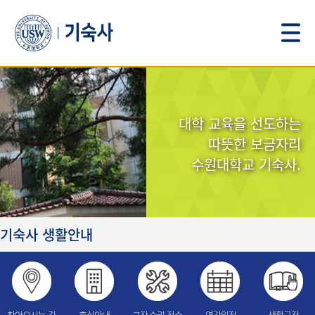
대학 교육을 선도하는
따뜻한 보금자리
수원대학교 기숙사.
기숙사 생활안내
찾아오시는 길
호실안내
고장.수리 접수
연간일정
생활규정